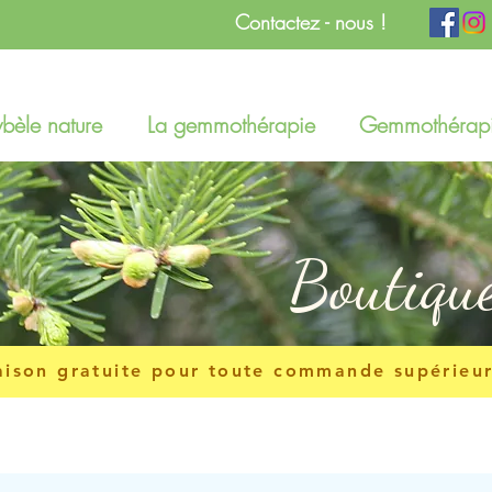
Contactez - nous !
bèle nature
La gemmothérapie
Gemmothérapi
Boutiqu
aison gratuite pour toute commande supérieu