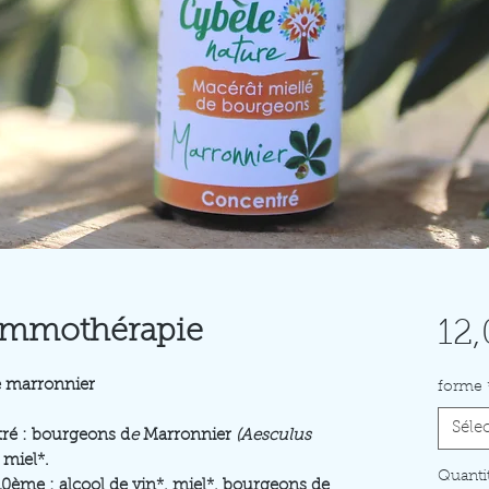
emmothérapie
12,
e marronnier
forme
Séle
ré : bourgeons d
e
Marronnier
(Aesculus
, miel*.
Quanti
10ème : alcool de vin*, miel*, bourgeons de