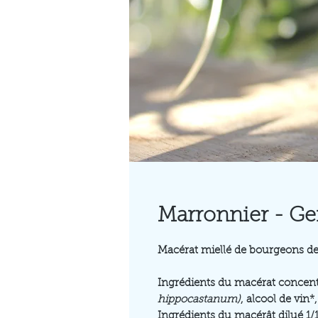
Marronnier - G
Macérat miellé de bourgeons d
Ingrédients du macérat concent
hippocastanum)
, alcool de vin*
Ingrédients du macérât dilué 1/