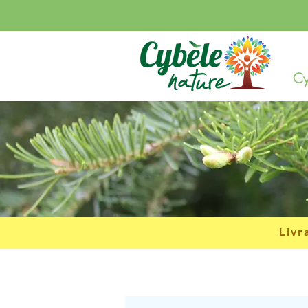
Cy
Livr