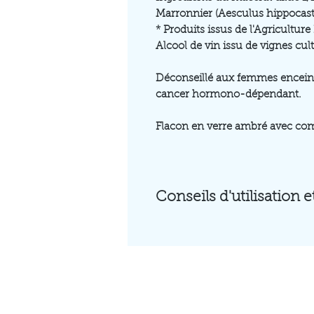
Marronnier (Aesculus hippocas
* Produits issus de l'Agriculture
Alcool de vin issu de vignes cul
Déconseillé aux femmes enceint
cancer hormono-dépendant.
Flacon en verre ambré avec co
Conseils d'utilisation 
Macérâts concentrés : 1 à 10 gou
dehors des repas.
Macérâts dilués 1/10ème : 5 à 30
en dehors des repas.
Ne pas dépasser le dose quotid