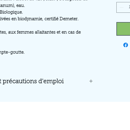
tanum), eau.
 Biologique.
tivées en biodynamie, certifié Demeter.
es, aux femmes allaitantes et en cas de
mpte-goutte.
et précautions d'emploi
ttes par jour diluées dans un verre d'eau, en
cybelenature@outlook.fr
 gouttes par jour diluées dans un verre d'eau,
06 79 82 10 58
ienne recommandée, se conformer à l'avis de
11610 Pennautier, Aude