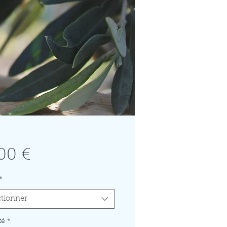
Prix
00 €
*
ctionner
té
*