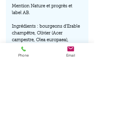
Mention Nature et progrès et
label AB.
Ingrédients : bourgeons d'Erable
champêtre, Olivier (Acer
campestre, Olea europaea),
jeunes pousses de genévrier et
myrtillier (Juniperus communis,
Phone
Email
Vaccinium myrtillus), alcool de
vin*, miel*, eau.
* Produits issus de l'Agriculture
Biologique.
Alcool de vin issu de vignes
cultivées en biodynamie.
Déconseillé aux personnes
souffrant d'allergie
aux dérivés
salicylés, chez la femme enceinte.