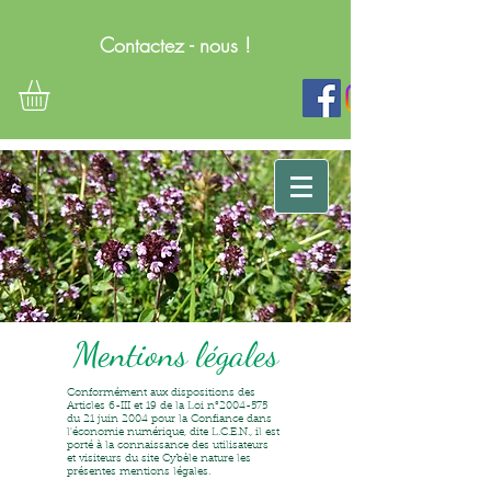
Contactez - nous !
Mentions légales
Conformément aux dispositions des
Articles 6-III et 19 de la Loi n°
2004-575
du 21 juin 2004 pour la Confiance dans
l'économie numérique, dite L.C.E.N., il est
porté à la connaissance des utilisateurs
et visiteurs du site Cybèle nature les
présentes mentions légales.