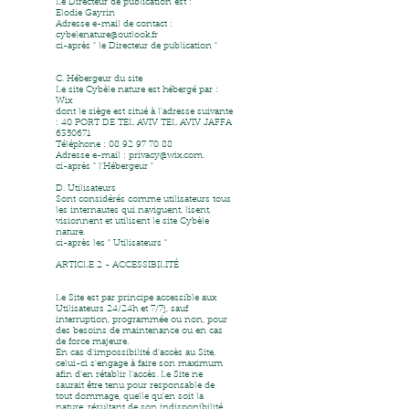
Le Directeur de publication est :
Elodie Gayrin
Adresse e-mail de contact :
cybelenature@outlook.fr
ci-après " le Directeur de publication "
C. Hébergeur du site
Le site Cybèle nature est hébergé par :
Wix
dont le siège est situé à l'adresse suivante
: 40 PORT DE TEL AVIV TEL AVIV JAFFA
6350671
Téléphone :
08 92 97 70 88
Adresse e-mail :
privacy@wix.com
.
ci-après " l'Hébergeur "
D. Utilisateurs
Sont considérés comme utilisateurs tous
les internautes qui naviguent, lisent,
visionnent et utilisent le site Cybèle
nature.
ci-après les " Utilisateurs "
ARTICLE 2 - ACCESSIBILITÉ
Le Site est par principe accessible aux
Utilisateurs 24/24h et 7/7j, sauf
interruption, programmée ou non, pour
des besoins de maintenance ou en cas
de force majeure.
En cas d'impossibilité d'accès au Site,
celui-ci s'engage à faire son maximum
afin d'en rétablir l'accès. Le Site ne
saurait être tenu pour responsable de
tout dommage, quelle qu'en soit la
nature, résultant de son indisponibilité.