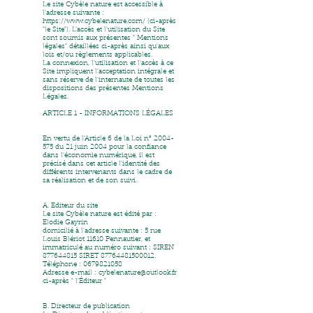
Le site Cybèle nature est accessible à
l'adresse suivante :
https://www.cybelenature.com/
(ci-après
"le Site"). L'accès et l'utilisation du Site
sont soumis aux présentes " Mentions
légales" détaillées ci-après ainsi qu'aux
lois et/ou règlements applicables.
La connexion, l'utilisation et l'accès à ce
Site impliquent l'acceptation intégrale et
sans réserve de l'internaute de toutes les
dispositions des présentes Mentions
Légales.
ARTICLE 1 - INFORMATIONS LÉGALES
En vertu de l'Article 6 de la Loi n°
2004-
575
du 21 juin 2004 pour la confiance
dans l'économie numérique, il est
précisé dans cet article l'identité des
différents intervenants dans le cadre de
sa réalisation et de son suivi.
A. Editeur du site
Le site Cybèle nature est édité par :
Elodie Gayrin
domicilié à l'adresse suivante : 5 rue
Louis Blériot 11610 Pennautier, et
immatriculé au numéro suivant : SIREN
877644815
SIRET
87764481500012
.
Téléphone :
0679821058
Adresse e-mail :
cybelenature@outlook.fr
ci-après " l'Éditeur "
B. Directeur de publication