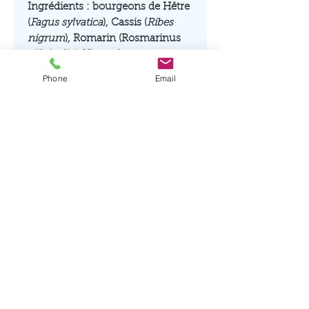
Ingrédients : bourgeons de Hêtre
(
Fagus sylvatica
), Cassis (
Ribes
nigrum
), Romarin (Rosmarinus
officinalis), Viorne lantane
(
Viburnum lantana
), alcool de
Phone
Email
vin*, miel*.
* Produits issus de l'Agriculture
Biologique.
Alcool de vin issu de vignes
cultivées en biodynamie, certifié
Demeter.
Déconseillé chez la femme
enceinte.
Conseils d'utilisation
et précautions
d'emploi